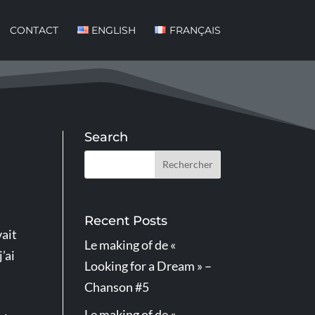
CONTACT
ENGLISH
FRANÇAIS
Search
Recent Posts
vait
Le making of de «
’ai
Looking for a Dream » –
Chanson #5
Le making of de «