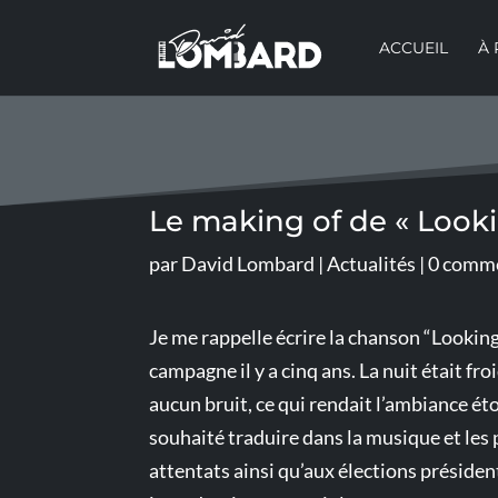
ACCUEIL
À
Le making of de « Look
par
David Lombard
|
Actualités
|
0 comme
Je me rappelle écrire la chanson “Lookin
campagne il y a cinq ans. La nuit était froid
aucun bruit, ce qui rendait l’ambiance ét
souhaité traduire dans la musique et les 
attentats ainsi qu’aux élections présiden